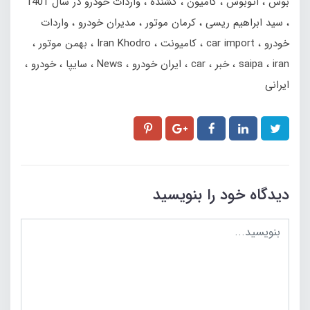
بوس
اتوبوس
کامیون
کشنده
واردات خودرو در سال 1401
سید ابراهیم ریسی
کرمان موتور
مدیران خودرو
واردات
خودرو
car import
کامیونت
Iran Khodro
بهمن موتور
iran
saipa
خبر
car
ایران خودرو
News
سایپا
خودرو
ایرانی
دیدگاه خود را بنویسید