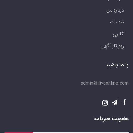
درباره من
خدمات
'گالری
رپورتاژ آگهی
با ما باشید
admin@iliyaonline.com
عضویت خبرنامه