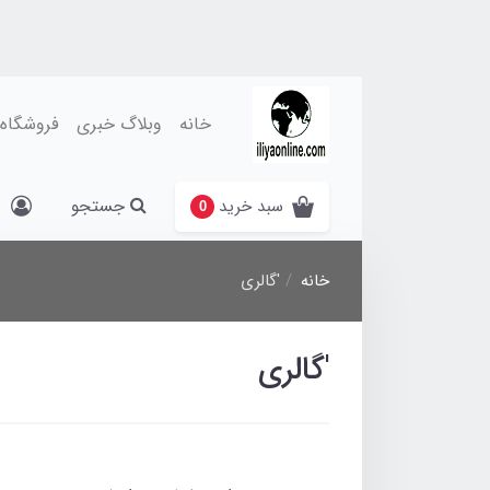
خانه
وبلاگ خبری
فروشگاه
جستجو
سبد خرید
0
خانه
'گالری
'گالری