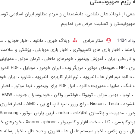
 رژیم صهیونیستی
ی از فرماندهان نظامی، دانشمندان و مردم مظلوم ایران اسلامی توسط
یونیستی را تسلیت عرض می نماییم
ستار مرادی
وبلاگ خبری
دانلود
اخبار خودرو
سر
اهنما
اخبار بازی های کامپیوتری
اخبار بازی موبایلی
پزشکی و سلامت
 تاریخی ایران
آموزش ویندوز
خودرهای داخلی
کرمان موتور
مدیاپلی
ری
HP
هیوندای موتور
مرورگر وب
ایران خودرو
موبایل
PDF اندروید
دانلود نرم افزار ها
اندروید
نرم افزار کاربردی اندروید
شارپ
ایران خو
گ فنگ
سایپا
مدیریت دانلود
ابزار PDF برای ویندوز
فردا موتور
اخبار 
نوبیا
بهمن‌ موتور
تویوتا
فولکس واگن
خودروسازان جنوب
BMW
فشرده
Tesla
Nissan
رنج‌ روور
لپ تاپ اچ پی
AMD
اخبار فناوری
درو
مدیریت و پاکسازی اطلاعات
nokia
آرین پارس موتور
Samsung
یپتوکارنسی
LG
سخت افزار و کامپیوتر
iphone
Xiaomi
خودرهای خ
یال
وان پلاس
اخبار سیستم عامل ها
فناوری و دیجیتال
اخبار رسانه ه