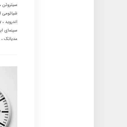
سیتروئن
شیائومی ا
اندروید
y
سینمای ای
مدیاتک