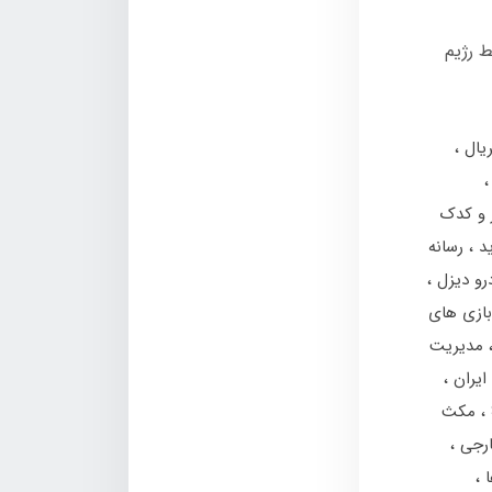
 رژیم
یال
ر و کدک
رسانه
درو دیزل
بازی های
مدیریت
 ایران
مکث
ارجی
ا