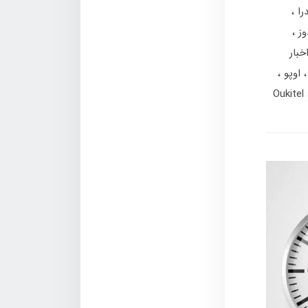
را
وز
خبار
اوپو
Oukitel