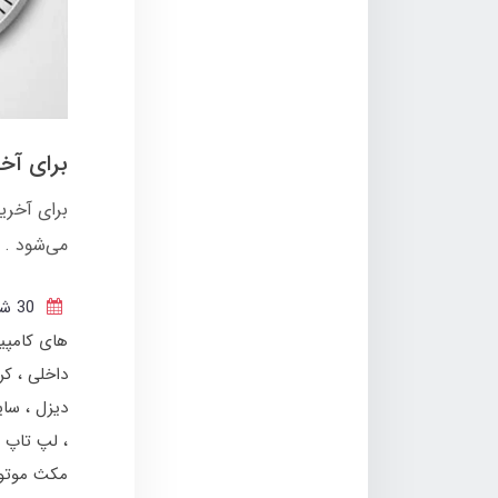
برای آخ
می‌شود .
30 شهریور 1401
های کامپی
داخلی
کر
دیزل
سای
لپ تاپ 
مکث موتو