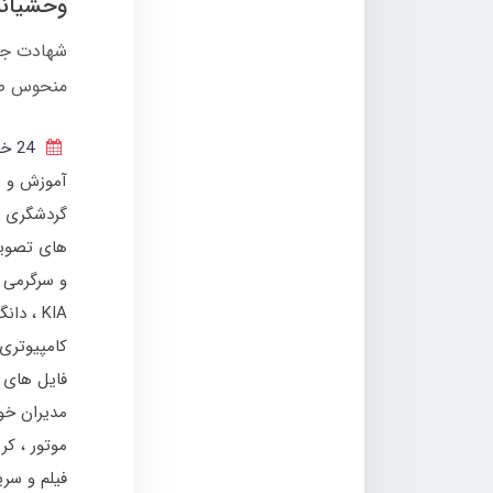
وحشیانه
شهادت جمع
منحوس صه
24 خرداد 1404
آموزش و ر
گردشگری و
های تصوی
و سرگرمی
KIA
دان
کامپیوتری
فایل های 
مدیران خو
موتور
کر
فیلم و سر