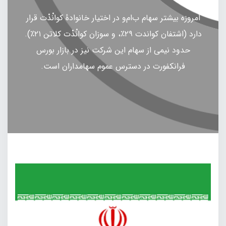
امروزه بیشتر سهام ب‌ام‌و در اختیار خانوادهٔ کوانْدْت قرار
دارد (اشتفان کواندت ۲۹٪، و سوزان کوانْدْت کلاتن ۲۱٪).
حدود نیمی از سهام این شرکت نیز در بازار بورس
فرانکفورت در دسترس عموم سهامداران است.