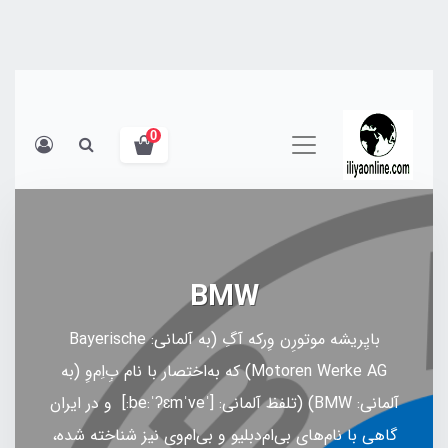
0
BMW
بایِریشه موتورِن وِرکه آگِ (به آلمانی: Bayerische
Motoren Werke AG) که به‌اختصار با نام بِ‌اِم‌وِ (به
آلمانی: BMW) (تلفظ آلمانی: [ˈbe:ˈʔɛmˈve:] و در ایران
گاهی با نام‌های بی‌ام‌دبلیو و بی‌ام‌وی نیز شناخته شده،