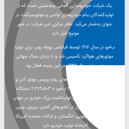
یک شرکت خودروسازی آلمانی چندملیتی است که از
تولیدکنندگان بنام خودروهای لوکس و موتورسیکلت در
جهان به‌شمار می‌آید. دفتر مرکزی این شرکت در شهر
مونیخ قرار دارد.
ب‌ام‌و در سال ۱۹۱۶ توسط فرانتس یوزف پوپ برای تولید
موتورهای هواگرد تأسیس شد و تا پایان جنگ جهانی
دوم یعنی سال ۱۹۴۵، در این زمینه فعال بود.
شرکت ب‌ام‌و مالک شرکت‌های رولز-رویس موتور کارز و
مینی است. در سال ۲۰۱۵ ب‌ام‌و با ۲٬۲۷۹٬۵۰۳ دستگاه
وسیلهٔ نقلیه دوازدهمین تولیدکننده بزرگ خودرو در جهان
بود. این شرکت اکنون در کشورهای آلمان، برزیل، چین،
هند، آفریقای جنوبی، انگستان و ایالات متحده آمریکا
کارخانه تولید خودرو دارد.