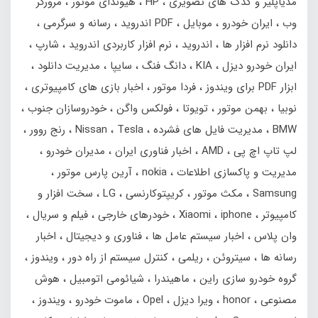
مدیاپلیر و کدک های تصویری
HP
هیوندای موتور
مرورگر
وب
ایران خودرو
موبایل
PDF اندروید
رسانه و سرگرمی
دانلود نرم افزار ها
اندروید
نرم افزار کاربردی اندروید
شارپ
ایران خودرو دیزل
KIA
دانگ فنگ
سایپا
مدیریت دانلود
ابزار PDF برای ویندوز
فردا موتور
اخبار بازی های کامپیوتری
نوبیا
بهمن‌ موتور
تویوتا
فولکس واگن
خودروسازان جنوب
BMW
مدیریت فایل های فشرده
Tesla
Nissan
رنج‌ روور
لپ تاپ اچ پی
AMD
اخبار فناوری ایران
مدیران خودرو
مدیریت و پاکسازی اطلاعات
nokia
آرین پارس موتور
Samsung
مکث موتور
کریپتوکارنسی
LG
سخت افزار و
کامپیوتر
iphone
Xiaomi
خودرهای خارجی
فیلم و سریال
وان پلاس
اخبار سیستم عامل ها
فناوری و دیجیتال
اخبار
رسانه ها
سیتروئن
ریلمی
کنترل سیستم از راه دور
ویندوز
گروه خودرو سازی راین
ماهیندرا
شیائومی اتومبیل
هوش
مصنوعی
honor
ویرا دیزل
Opel
ماموت خودرو
ویندوز