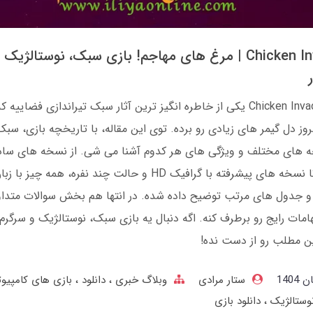
Chicken Invaders | مرغ‌ های مهاجم! بازی سبک، نوستالژیک 
بازی Chicken Invaders یکی از خاطره‌ انگیز ترین آثار سبک تیراندازی فضاییه
ا امروز دل گیمر های زیادی رو برده. توی این مقاله، با تاریخچه بازی، سبک
‌ های مختلف و ویژگی‌ های هر کدوم آشنا می‌ شی. از نسخه‌ های ساد
کلاسیک تا نسخه‌ های پیشرفته با گرافیک HD و حالت چند نفره، همه چیز با زب
 جدول‌ های مرتب توضیح داده شده. در انتها هم بخش سوالات متداو
امات رایج رو برطرف کنه. اگه دنبال یه بازی سبک، نوستالژیک و سرگرم‌ 
ن مطلب رو از دست نده!
ستار مرادی
وبلاگ خبری
دانلود
بازی های کامپیو
نوستالژیک
دانلود بازی