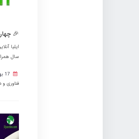
🎉 چهارم
ایلیا آنلا
سال همراه
17 بهمن 1404
فناوری و 