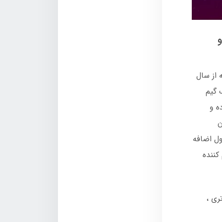
و
 که از سال
 گیم‌
ه و
ان
ل اضافه
کننده
تری