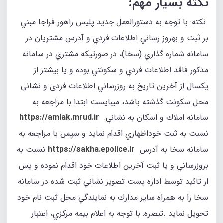
نكته بسیار مهم:
نكته: با توجه به دستورالعمل جديد پليس راهور فراجا مبني
بر ثبت و بهروز رساني اطلاعات فردي و آدرس مشتريان در
سامانه شماره گذاري (سخا)، در صورتيكه مشتري در سامانه
مذكور فاقد اطلاعات فردي و سكونتي بوده و يا بيشتر از
يكسال از آخرين تاريخ به روزرساني اطلاعات فردی و نشانی
محل سكونت گذشته باشد، میبایست ابتدا با مراجعه به
سامانه املاك و اسكان به نشاني:
https://amlak.mrud.ir
نسبت به ثبت خوداظهاري اقدام نمايد و سپس با مراجعه به
سامانه سخا به آدرس
https://sakha.epolice.ir
نسبت به
بروزرساني و يا ثبت آخرين اطلاعات خود اقدام نموده و پس
از تائيد توسط اداره پست تصوير نشاني ثبت شده در سامانه
سخا را به همراه ساير مدارك به نمايندگي محل ثبت نام خود
تحويل نمايد .تبصره: با توجه به اعلام بيمه مركزي، اعتبار