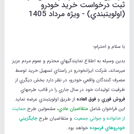
ثبت درخواست خريد خودرو
(اولويتبندي) - ویژه مرداد 1405
با سلام و احترام؛
بدين وسيله به اطلاع نمايندگيهاي محترم و عموم مردم عزيز
ميرساند، شركت ايرانخودرو در راستاي تسهيل خريد توسط
مصرف كنندگان واقعي خودرو، در نظر دارد بخش ديگري از
ظرفيت توليدات خود در سال جاري را در قالب طرحهاي
فروش فوري
و
فوق العاده
از طريق اولويتبندي عرضه نمايد.
اين فراخوان شامل
متقاضيان عادي
، مشمولين طرح
حمايت
از خانواده و جواني جمعيت
و متقاضيان طرح
جايگزيني
خودروهاي فرسوده
خواهد بود.