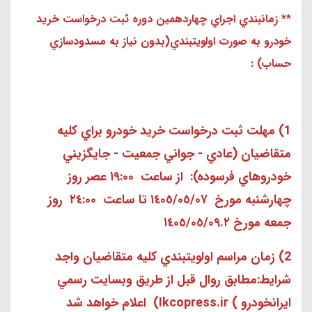
** زمانبندي اجراي چهاردهمين دوره ثبت درخواست خريد
خودرو به صورت اولويتبندي(بدون نياز به مسدودسازي
حساب) :
1) مهلت ثبت درخواست خريد خودرو براي كليه
متقاضيان (عادي - جواني جمعيت - جايگزيني
خودروهاي فرسوده): از ساعت ١٩:٠٠ عصر روز
چهارشنبه مورخ ١٤٠٥/٠٥/٠٧ تا ساعت ٢٤:٠٠ روز
جمعه مورخ ١٤٠٥/٠٥/٠٩.٢
2) زمان مراسم اولويتبندي كليه متقاضيان واجد
شرايط:مطابق روال قبل از طريق وبسايت رسمي
ايرانخودرو ) Ikcopress.ir) اعلام خواهد شد