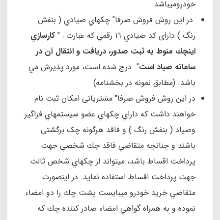
خودروميباشد.
در این روش فروش صرفا" چكهاي صيادي ( بنفش
رنگ ) دارای كد صيادي ١٦ رقمي كه عبارت : "
كارسازي
اينچك منوط به ثبت صدور، دريافت و انتقال آن در
سامانه صیاد است
". درج شده است، مورد پذيرش مي
باشد. (مطابق نمونه در بخشنامه)
در این روش فروش صرفا" مشتریانی امکان ثبت نام
خواهند داشت که داراي چكهاي عضو سيستمهاي فراگير
وصياد ( بنفش رنگ ) و فاقد هرگونه چک برگشتی
باشند و چنانچه متقاضي فاقد چك شخصي جهت
پرداخت اقساط باشد، ميتواند از چكهاي شخص ثالت
جهت پرداخت اقساط استفاده نمايد. در اينصورت
متقاضي خريد خودرو ميبايست پشت چك را دو امضاء
نموده و به همراه گواهي امضاء صادر كننده چك كه