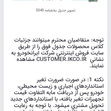
تصویر جدول بخشنامه 5040
توجه: متقاضيان محترم ميتوانند جزئيات
كلاس محصولات جدول فوق را از طريق
سايت فروش اينترنتي شركت ايرانخودرو به
نشاني CUSTOMER.IKCO.IR مشاهده
نمايند.
نكته 1: در صورت ضرورت تغیر
استانداردهاي اجباري و زيست محيطي،
خودرو پس از دريافت مابه التفاوت قيمت
تجهيزات تغیر يافته، با استانداردهاي جديد
تحويل مشتري ميشود. با توجه به رعايت