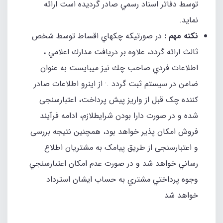
توسط دفاتر اسناد رسمي صادر گرديده است ارائه
نمايد.
نكته مهم :
در صورتيكه چكهاي اقساط توسط شخص
ثالث ارائه گردد، علاوه بر دريافت مدارك اعلامي ،
اطلاعات فردي صاحب چك نيز ميبايست به عنوان
ضامن در سيستم ثبت گردد .· از اینرو اطلاعات صادر
کننده چک قبل از واريز پیش پرداخت، اعتبارسنجی
شده و در صورت دارا بودن شرایطلازم، ادامه فرآیند
فروش امکان پذیر خواهد بود، همچنين نتیجه بررسی
و اعتبارسنجی از طریق پیامک به مشتریان اطلاع
رساني خواهد شد و در صورت عدم امكان اعتبارسنجي
وجوه پرداختي مشتري به حساب ايشان استرداد
خواهد شد