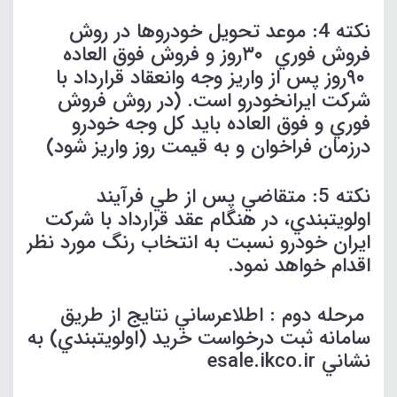
نكته 4: موعد تحويل خودروها در روش
فروش فوري ٣٠روز و فروش فوق العاده
٩٠روز پس از واريز وجه وانعقاد قرارداد با
شركت ايرانخودرو است. (در روش فروش
فوري و فوق العاده بايد كل وجه خودرو
درزمان فراخوان و به قيمت روز واريز شود)
نكته 5: متقاضي پس از طي فرآيند
اولويتبندي، در هنگام عقد قرارداد با شركت
ايران خودرو نسبت به انتخاب رنگ مورد نظر
اقدام خواهد نمود.
مرحله دوم : اطلاعرساني نتايج از طريق
سامانه ثبت درخواست خريد (اولويتبندي) به
نشاني esale.ikco.ir