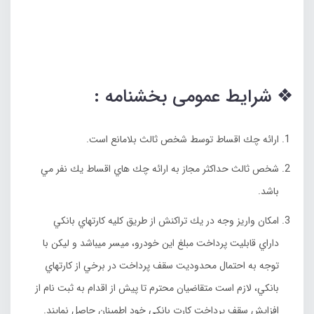
❖ شرايط عمومی بخشنامه :
ارائه چك اقساط توسط شخص ثالث بلامانع است.
شخص ثالث حداكثر مجاز به ارائه چك هاي اقساط يك نفر مي
باشد.
امكان واريز وجه در يك تراكنش از طريق كليه كارتهاي بانكي
داراي قابليت پرداخت مبلغ اين خودرو، ميسر ميباشد و ليكن با
توجه به احتمال محدوديت سقف پرداخت در برخي از كارتهاي
بانكي، لازم است متقاضيان محترم تا پيش از اقدام به ثبت نام از
افزايش سقف پرداخت كارت بانكي خود اطمينان حاصل نمايند.