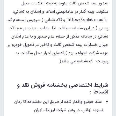
صدور بيمه شخص ثالث منوط به ثبت اطلاعات محل
سكونت بيمه گذار در سامانهملي املاك و اسكان به نشاني:
https://amlak.mrud.ir و تا'د نشاني ) سرويس استعلام كد
پستي ( در اين سامانه ميباشد. لذا عواقب مترتب برعدم تا'د
نشاني در سامانه مذكور از جمله؛ عدم صدور و يا عدم امكان
جبران خسارات بيمه شخص ثالث و تاخير در تحويل خودرو بر
عهده شركت نخواهد بود.)راهنماي احراز محل سكونت به
پيوست ٤بخشنامه مي باشد(
شرايط اختصاصی بخشنامه فروش نقد و
اقساط :
سند خودرو واگذار شده از طريق اين بخشنامه تا زمان
تسويه نهائي، در رهن شركت ليزينگ ايران