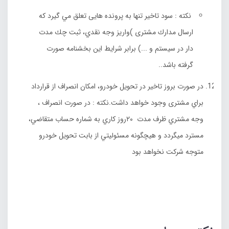
نکته : سود تاخیر تنها به پرونده هایی تعلق مي گیرد كه
ارسال مدارك مشتری )واريز وجه نقدي، ثبت چك مدت
دار در سیستم و ...) برابر شرايط اين بخشنامه صورت
گرفته باشد..
در صورت بروز تاخیر در تحويل خودرو، امكان انصراف از قرارداد
براي مشتری وجود خواهد داشت.نكته : در صورت انصراف ،
وجه مشتري ظرف مدت ٢٠روز كاري به شماره حساب متقاضي،
مسترد ميگردد و هيچگونه مسئوليتي از بابت تحويل خودرو
متوجه شركت نخواهد بود