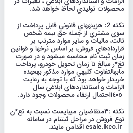
الزامات و استانداردهاي ابلاغي ، تغیرات در
محصولات توليدي لحاظ خواهد شد.
نكته 2: هزينههاي قانوني قابل پرداخت از
سوي مشتري از جمله حق بيمه شخص
ثالث، ماليات و ساير موارد مترتب بر
قراردادهاي فروش، بر اساس نرخها و قوانين
زمان ثبت نام محاسبه ميشود و در صورت
تغ*ر مبالغ تا زمان تحويل خودرو، پرداخت
مابهالتفاوت كليهي موارد مذكور بهعهده
خريدار خواهد بود كه با توجه به رعايت
الزامات و استانداردهاي ابلاغي سال
١٤٠٥احتمال ارتقاء محصولات وجود دارد.
نكته :٣متقاضيان ميبايست نسبت به تع*ن
نوع فروش در مراحل ثبتنام در سامانه
esale.ikco.ir اقدامن مايند.