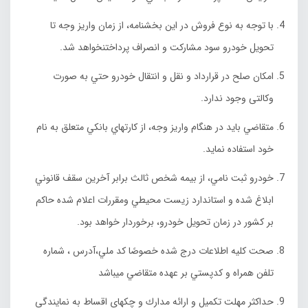
با توجه به نوع فروش در اين بخشنامه، از زمان واريز وجه تا
تحويل خودرو سود مشاركت و انصراف پرداختنخواهد شد.
امكان صلح در قرارداد و نقل و انتقال خودرو حتي به صورت
وكالتى وجود ندارد.
متقاضي بايد در هنگام واريز وجه، از كارتهاي بانكي متعلق به نام
خود استفاده نمايد.
خودرو ثبت نامي، از بيمه شخص ثالث برابر آخرين سقف قانوني
ابلاغ شده و استاندارد زيست محيطي ومقررات اعلام شده حاکم
بر کشور در زمان تحويل خودرو، برخوردار خواهد بود.
صحت كليه اطلاعات درج شده خصوصًا كد ملي،آدرس ، شماره
تلفن همراه و كدپستي بر عهده متقاضي ميباشد
حداكثر مهلت تكميل و ارائه مدارك و چكهاي اقساط به نمايندگي