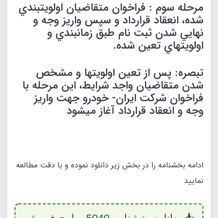
مرحله سوم : فراخوان متقاضيان اولويتبندي
شده، انعقاد قرارداد و سپس واريز وجه و
نهايي شدن ثبت نام طبق زمانبندي و
اولويتهاي تعین شده.
تبصره: پس از تعین اولويتها و مشخص
شدن متقاضيان واجد شرايط، اين مرحله با
فراخوان شركت ايران- خودرو جهت واريز
وجه و انعقاد قرارداد آغاز ميشود
ادامه بخشنامه را در بخش زیر دانلود نموده و با دقت مطالعه
نمایید