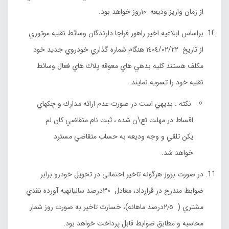
از زمان واريز وديعه ١٠روز خواهد بود.
براساس ابلاغيه اخير راهور فراجا دارندگان وسائط نقليه موتوري
از تاريخ ١٤٠٤/٠٢/٢٢ هنگام شماره گذاري خودروي جديد خود
مكلف هستند كليه بدهي هاي معوقه پلاك هاي فعال وسائط
نقليه خود را تسويه نمايند.
نكته : بديهي است در صورت عدم ارائه مدارك و چكهاي
اقساط در مهلت تع\ن شده ، ثبت نام متقاضي كان لم
يكن تلقي و وجه وديعه به حساب متقاضي مسترد
خواهد شد.
در صورت بروز هرگونه تاخير احتمالی در تحويل خودرو برابر
ضوابط مندرج در قرارداد، معادل ٣٠درصد ساليانهبه آورده نقدي
مشتري ( ٢٫٥درصد ماهانه)، خسارت تاخیر به صورت روز شمار
محاسبه و مطابق ضوابط قابل پرداخت خواهد بود.