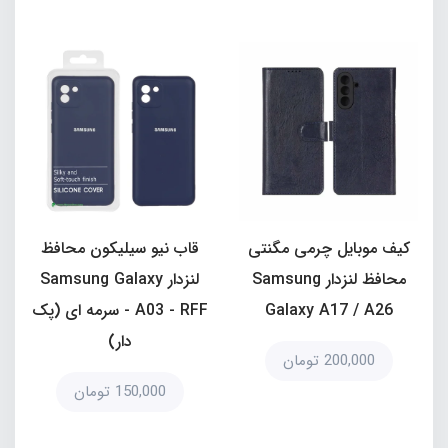
کیف موبایل چرمی مگنتی
قاب نیو سیلیکون محافظ
محافظ لنزدار Samsung
لنزدار Samsung Galaxy
Galaxy A17 / A26
A03 - RFF - سرمه ای (پک
دار)
200,000 تومان
150,000 تومان