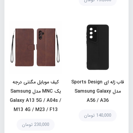
155,000 تومان
قاب ژله ای Sports Design
کیف موبایل مگنتی درجه
مدل Samsung Galaxy
یک MNC مدل Samsung
Galaxy A13 5G / A04s /
A56 / A36
M13 4G / M23 / F13
140,000 تومان
230,000 تومان