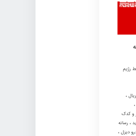
ه
 رژیم
یال
ر و کدک
رسانه
درو دیزل