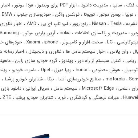
گ فنگ
سایپا
مدیریت دانلود
ابزار PDF برای ویندوز
فردا موتور
اخبار 
نوبیا
بهمن‌ موتور
تویوتا
فولکس واگن
خودروسازان جنوب
BMW
فشرده
Tesla
Nissan
رنج‌ روور
لپ تاپ اچ پی
AMD
اخبار فناوری
درو
مدیریت و پاکسازی اطلاعات
nokia
آرین پارس موتور
Samsung
یپتوکارنسی
LG
سخت افزار و کامپیوتر
iphone
Xiaomi
خودرهای خ
یال
وان پلاس
اخبار سیستم عامل ها
فناوری و دیجیتال
اخبار رسانه ه
ریلمی
کنترل سیستم از راه دور
ویندوز
گروه خودرو سازی راین
ماهیند
تومبیل
هوش مصنوعی
honor
ویرا دیزل
Opel
ماموت خودرو
ویند
Son
motorola
صنایع خودروسازی ایلیا
نبکا
شتابران خودرو پرشیا
ا
ران
علمی
Microsoft Edge
سیستم عامل
سریال ایرانی
دانلود بازی
Huawei
میراث فرهنگی و گردشگری
فورد
شتابران خودرو پرشیا
ZTE