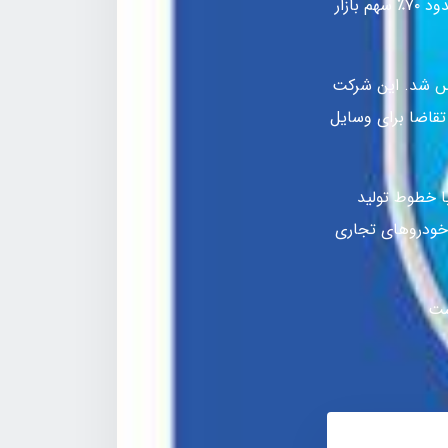
تحت‌لیسانس دایملر آگ (آلمان) است. شرکت ایران خودرو دیزل تقریباً ۸۰٪ اتوبوس و حدود ۷۰٪ سهم بازار
گروه صنعتی خاور در اوایل سال ۱۳۴۳ه‍.ش تأسیس شد. این شرکت
 تقاضا برای وسایل
 با خطوط تولید
 خودروهای تجاری