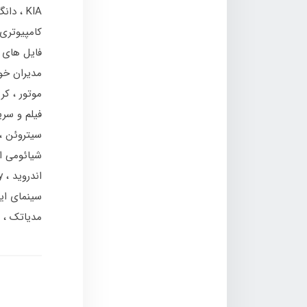
KIA
دان
کامپیوتری
فایل های 
مدیران خو
موتور
کر
فیلم و سر
سیتروئن
شیائومی ا
اندروید
y
سینمای ای
مدیاتک