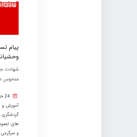
پیام تس
وحشیانه
شهادت جمع
منحوس صه
24 خرداد 1404
آموزش و ر
گردشگری و
های تصوی
و سرگرمی