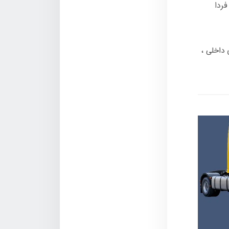
ردا
 داخلی