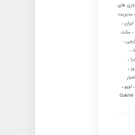
بازی های
مدیریت
 ایران
مکث
ارجی
ا
را
وز
خبار
اوپو
Oukitel