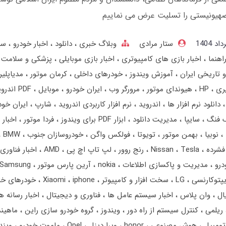
یونیستی را تسلیت عرض می نماییم
ستار مرادی
وبلاگ خبری
دانلود
اخبار خودرو
سر
اهنما
اخبار بازی های کامپیوتری
اخبار بازی موبایلی
پزشکی و سلامت
 تاریخی ایران
آموزش ویندوز
خودرهای داخلی
کرمان موتور
مدیاپلی
ری
HP
هیوندای موتور
مرورگر وب
ایران خودرو
موبایل
PDF اندروید
دانلود نرم افزار ها
اندروید
نرم افزار کاربردی اندروید
شارپ
ایران خو
گ فنگ
سایپا
مدیریت دانلود
ابزار PDF برای ویندوز
فردا موتور
اخبار 
نوبیا
بهمن‌ موتور
تویوتا
فولکس واگن
خودروسازان جنوب
BMW
فشرده
Tesla
Nissan
رنج‌ روور
لپ تاپ اچ پی
AMD
اخبار فناوری
درو
مدیریت و پاکسازی اطلاعات
nokia
آرین پارس موتور
Samsung
یپتوکارنسی
LG
سخت افزار و کامپیوتر
iphone
Xiaomi
خودرهای خ
یال
وان پلاس
اخبار سیستم عامل ها
فناوری و دیجیتال
اخبار رسانه ه
ریلمی
کنترل سیستم از راه دور
ویندوز
گروه خودرو سازی راین
ماهیند
تومبیل
هوش مصنوعی
honor
ویرا دیزل
Opel
ماموت خودرو
ویند