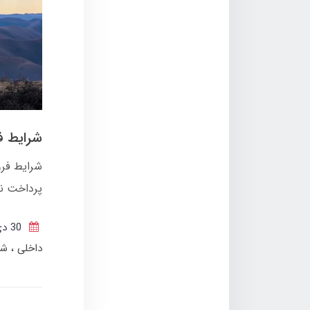
شرایط فروش تانک 300 با 
پرداخت نقدی و
30 دی 1404
داخلی
شت