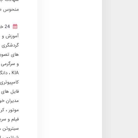
منحوس صه
24 خرداد 1404
آموزش و ر
گردشگری و
های تصوی
و سرگرمی
KIA
دان
کامپیوتری
فایل های 
مدیران خو
موتور
کر
فیلم و سر
سیتروئن
شیائومی ا