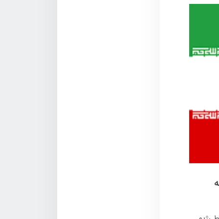
ه
 رژیم