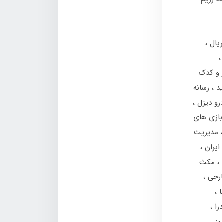
یال
ر و کدک
رسانه
درو دیزل
بازی های
مدیریت
 ایران
مکث
ارجی
ا
را
وز