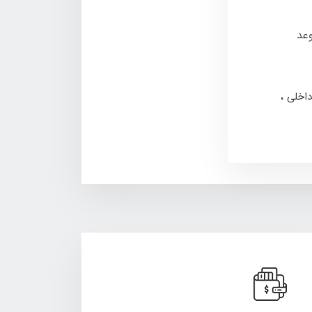
 موعد
داخلی