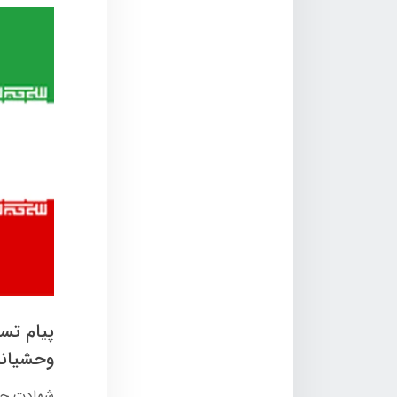
پیام تس
وحشیانه
شهادت جمع