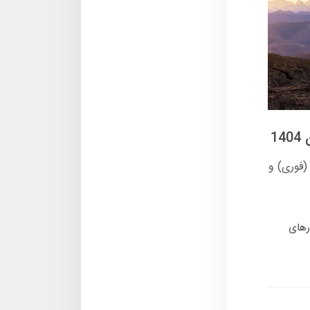
ایط فروش نسخه مونتاژی تانک ۳۰۰ توسط شتابران خودرو با موعد تحویل ۳۰ (فوری) و
های