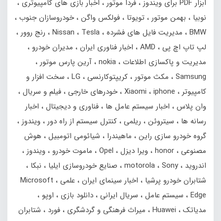
ابزار PDF برای ویندوز
فردا موتور
اخبار بازی های کامپیوتری
نوبیا
بهمن‌ موتور
تویوتا
فولکس واگن
خودروسازان جنوب
BMW
مدیریت فایل های فشرده
Tesla
Nissan
رنج‌ روور
لپ تاپ اچ پی
AMD
اخبار فناوری ایران
مدیران خودرو
مدیریت و پاکسازی اطلاعات
nokia
آرین پارس موتور
Samsung
مکث موتور
کریپتوکارنسی
LG
سخت افزار و
کامپیوتر
iphone
Xiaomi
خودرهای خارجی
فیلم و سریال
وان پلاس
اخبار سیستم عامل ها
فناوری و دیجیتال
اخبار
رسانه ها
سیتروئن
ریلمی
کنترل سیستم از راه دور
ویندوز
گروه خودرو سازی راین
ماهیندرا
شیائومی اتومبیل
هوش
مصنوعی
honor
ویرا دیزل
Opel
ماموت خودرو
ویندوز
اندروید
Sony
motorola
صنایع خودروسازی ایلیا
نبکا
شتابران خودرو پرشیا
اخبار سینمای ایران
علمی
Microsoft
Edge
سیستم عامل
سریال ایرانی
دانلود بازی
اوپو
مدیاتک
Huawei
میراث فرهنگی و گردشگری
فورد
شتابران