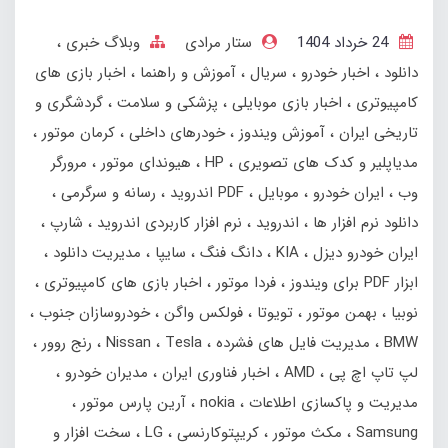
24 خرداد 1404
ستار مرادی
وبلاگ خبری
دانلود
اخبار خودرو
سریال
آموزش و راهنما
اخبار بازی های
کامپیوتری
اخبار بازی موبایلی
پزشکی و سلامت
گردشگری و
تاریخی ایران
آموزش ویندوز
خودرهای داخلی
کرمان موتور
مدیاپلیر و کدک های تصویری
HP
هیوندای موتور
مرورگر
وب
ایران خودرو
موبایل
PDF اندروید
رسانه و سرگرمی
دانلود نرم افزار ها
اندروید
نرم افزار کاربردی اندروید
شارپ
ایران خودرو دیزل
KIA
دانگ فنگ
سایپا
مدیریت دانلود
ابزار PDF برای ویندوز
فردا موتور
اخبار بازی های کامپیوتری
نوبیا
بهمن‌ موتور
تویوتا
فولکس واگن
خودروسازان جنوب
BMW
مدیریت فایل های فشرده
Tesla
Nissan
رنج‌ روور
لپ تاپ اچ پی
AMD
اخبار فناوری ایران
مدیران خودرو
مدیریت و پاکسازی اطلاعات
nokia
آرین پارس موتور
Samsung
مکث موتور
کریپتوکارنسی
LG
سخت افزار و