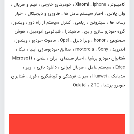
کامپیوتر
iphone
Xiaomi
خودرهای خارجی
فیلم و سریال
وان پلاس
اخبار سیستم عامل ها
فناوری و دیجیتال
اخبار
رسانه ها
سیتروئن
ریلمی
کنترل سیستم از راه دور
ویندوز
گروه خودرو سازی راین
ماهیندرا
شیائومی اتومبیل
هوش
مصنوعی
honor
ویرا دیزل
Opel
ماموت خودرو
ویندوز
اندروید
Sony
motorola
صنایع خودروسازی ایلیا
نبکا
شتابران خودرو پرشیا
اخبار سینمای ایران
علمی
Microsoft
Edge
سیستم عامل
سریال ایرانی
دانلود بازی
اوپو
مدیاتک
Huawei
میراث فرهنگی و گردشگری
فورد
شتابران
خودرو پرشیا
ZTE
Oukitel