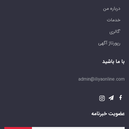
درباره من
خدمات
'گالری
رپورتاژ آگهی
با ما باشید
admin@iliyaonline.com
عضویت خبرنامه