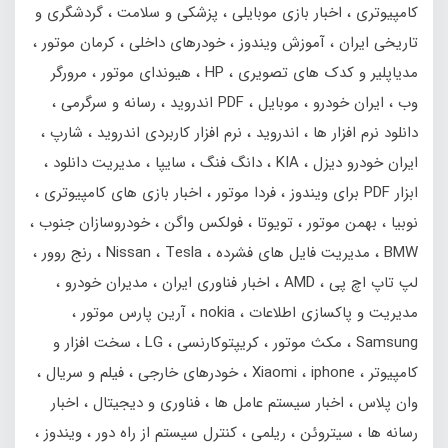
کامپیوتری
اخبار بازی موبایلی
پزشکی و سلامت
گردشگری و
تاریخی ایران
آموزش ویندوز
خودرهای داخلی
کرمان موتور
مدیاپلیر و کدک های تصویری
HP
هیوندای موتور
مرورگر
وب
ایران خودرو
موبایل
PDF اندروید
رسانه و سرگرمی
دانلود نرم افزار ها
اندروید
نرم افزار کاربردی اندروید
شارپ
ایران خودرو دیزل
KIA
دانگ فنگ
سایپا
مدیریت دانلود
ابزار PDF برای ویندوز
فردا موتور
اخبار بازی های کامپیوتری
نوبیا
بهمن‌ موتور
تویوتا
فولکس واگن
خودروسازان جنوب
BMW
مدیریت فایل های فشرده
Tesla
Nissan
رنج‌ روور
لپ تاپ اچ پی
AMD
اخبار فناوری ایران
مدیران خودرو
مدیریت و پاکسازی اطلاعات
nokia
آرین پارس موتور
Samsung
مکث موتور
کریپتوکارنسی
LG
سخت افزار و
کامپیوتر
iphone
Xiaomi
خودرهای خارجی
فیلم و سریال
وان پلاس
اخبار سیستم عامل ها
فناوری و دیجیتال
اخبار
رسانه ها
سیتروئن
ریلمی
کنترل سیستم از راه دور
ویندوز