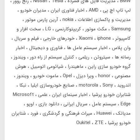
BMW
مدیریت فایل های فشرده
Tesla
Nissan
رنج‌ روور
لپ تاپ اچ پی
AMD
اخبار فناوری ایران
مدیران خودرو
مدیریت و پاکسازی اطلاعات
nokia
آرین پارس موتور
Samsung
مکث موتور
کریپتوکارنسی
LG
سخت افزار و
کامپیوتر
iphone
Xiaomi
خودرهای خارجی
فیلم و سریال
وان پلاس
اخبار سیستم عامل ها
فناوری و دیجیتال
اخبار
رسانه ها
سیتروئن
ریلمی
کنترل سیستم از راه دور
ویندوز
گروه خودرو سازی راین
ماهیندرا
شیائومی اتومبیل
هوش
مصنوعی
honor
ویرا دیزل
Opel
ماموت خودرو
ویندوز
اندروید
Sony
motorola
صنایع خودروسازی ایلیا
نبکا
شتابران خودرو پرشیا
اخبار سینمای ایران
علمی
Microsoft
Edge
سیستم عامل
سریال ایرانی
دانلود بازی
اوپو
مدیاتک
Huawei
میراث فرهنگی و گردشگری
فورد
شتابران
خودرو پرشیا
ZTE
Oukitel