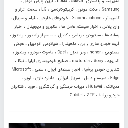
مدیریت و پاکسازی اطلاعات
nokia
آرین پارس موتور
Samsung
مکث موتور
کریپتوکارنسی
LG
سخت افزار و
کامپیوتر
iphone
Xiaomi
خودرهای خارجی
فیلم و سریال
وان پلاس
اخبار سیستم عامل ها
فناوری و دیجیتال
اخبار
رسانه ها
سیتروئن
ریلمی
کنترل سیستم از راه دور
ویندوز
گروه خودرو سازی راین
ماهیندرا
شیائومی اتومبیل
هوش
مصنوعی
honor
ویرا دیزل
Opel
ماموت خودرو
ویندوز
اندروید
Sony
motorola
صنایع خودروسازی ایلیا
نبکا
شتابران خودرو پرشیا
اخبار سینمای ایران
علمی
Microsoft
Edge
سیستم عامل
سریال ایرانی
دانلود بازی
اوپو
مدیاتک
Huawei
میراث فرهنگی و گردشگری
فورد
شتابران
خودرو پرشیا
ZTE
Oukitel