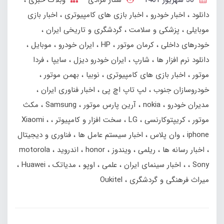
دانلود
اخبار خودرو
اخبار بازی های کامپیوتری
اخبار بازی
موبایلی
پزشکی و سلامت
گردشگری و تاریخی ایران
خودرهای داخلی
کرمان موتور
HP
ایران خودرو
موبایل
دانلود نرم افزار ها
شارپ
ایران خودرو دیزل
سایپا
فردا
موتور
اخبار بازی های کامپیوتری
نوبیا
بهمن‌ موتور
خودروسازان جنوب
لپ تاپ اچ پی
اخبار فناوری ایران
مدیران خودرو
nokia
آرین پارس موتور
Samsung
مکث
موتور
کریپتوکارنسی
LG
سخت افزار و کامپیوتر
Xiaomi
iphone
وان پلاس
اخبار سیستم عامل ها
فناوری و دیجیتال
اخبار رسانه ها
ریلمی
ویندوز
honor
اندروید
motorola
Sony
اخبار سینمای ایران
علمی
اوپو
مدیاتک
Huawei
میراث فرهنگی و گردشگری
Oukitel