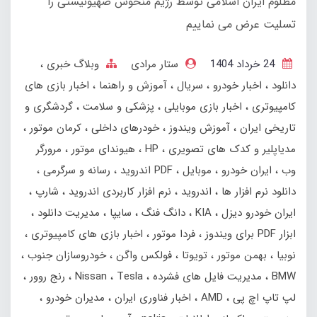
مظلوم ایران اسلامی توسط رژیم منحوس صهیونیستی را
تسلیت عرض می نماییم
24 خرداد 1404
ستار مرادی
وبلاگ خبری
دانلود
اخبار خودرو
سریال
آموزش و راهنما
اخبار بازی های
کامپیوتری
اخبار بازی موبایلی
پزشکی و سلامت
گردشگری و
تاریخی ایران
آموزش ویندوز
خودرهای داخلی
کرمان موتور
مدیاپلیر و کدک های تصویری
HP
هیوندای موتور
مرورگر
وب
ایران خودرو
موبایل
PDF اندروید
رسانه و سرگرمی
دانلود نرم افزار ها
اندروید
نرم افزار کاربردی اندروید
شارپ
ایران خودرو دیزل
KIA
دانگ فنگ
سایپا
مدیریت دانلود
ابزار PDF برای ویندوز
فردا موتور
اخبار بازی های کامپیوتری
نوبیا
بهمن‌ موتور
تویوتا
فولکس واگن
خودروسازان جنوب
BMW
مدیریت فایل های فشرده
Tesla
Nissan
رنج‌ روور
لپ تاپ اچ پی
AMD
اخبار فناوری ایران
مدیران خودرو