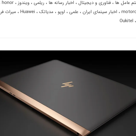
تم عامل ها
فناوری و دیجیتال
اخبار رسانه ها
ریلمی
ویندوز
honor
motor
اخبار سینمای ایران
علمی
اوپو
مدیاتک
Huawei
میراث فر
Oukitel