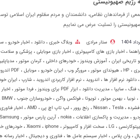
 رژیم صهیونیستی
ی از فرماندهان نظامی، دانشمندان و مردم مظلوم ایران اسلامی توسط
یونیستی را تسلیت عرض می نماییم
ستار مرادی
وبلاگ خبری
دانلود
اخبار خودرو
سر
اهنما
اخبار بازی های کامپیوتری
اخبار بازی موبایلی
پزشکی و سلامت
 تاریخی ایران
آموزش ویندوز
خودرهای داخلی
کرمان موتور
مدیاپلی
ری
HP
هیوندای موتور
مرورگر وب
ایران خودرو
موبایل
PDF اندروید
دانلود نرم افزار ها
اندروید
نرم افزار کاربردی اندروید
شارپ
ایران خو
گ فنگ
سایپا
مدیریت دانلود
ابزار PDF برای ویندوز
فردا موتور
اخبار 
نوبیا
بهمن‌ موتور
تویوتا
فولکس واگن
خودروسازان جنوب
BMW
فشرده
Tesla
Nissan
رنج‌ روور
لپ تاپ اچ پی
AMD
اخبار فناوری
درو
مدیریت و پاکسازی اطلاعات
nokia
آرین پارس موتور
Samsung
یپتوکارنسی
LG
سخت افزار و کامپیوتر
iphone
Xiaomi
خودرهای خ
یال
وان پلاس
اخبار سیستم عامل ها
فناوری و دیجیتال
اخبار رسانه ه