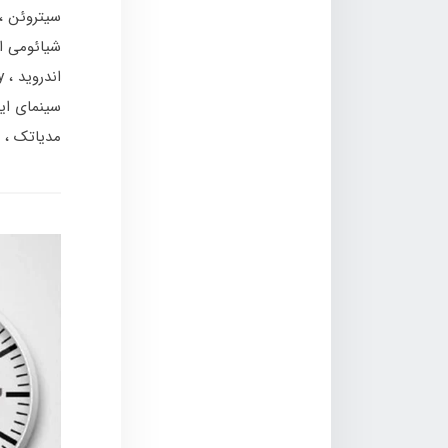
سیتروئن
شیائومی ا
اندروید
y
سینمای ای
مدیاتک