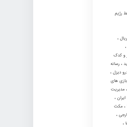
 رژیم
یال
ر و کدک
رسانه
درو دیزل
بازی های
مدیریت
 ایران
مکث
ارجی
ا