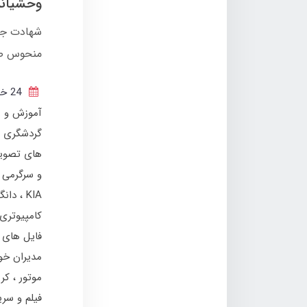
وحشیانه
شهادت جمع
منحوس صه
24 خرداد 1404
آموزش و ر
گردشگری و
های تصوی
و سرگرمی
KIA
دان
کامپیوتری
فایل های 
مدیران خو
موتور
کر
فیلم و سر