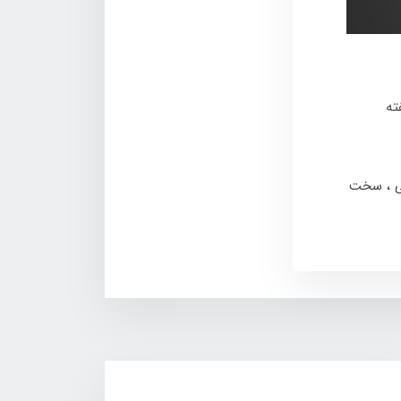
ته
ی
سخت