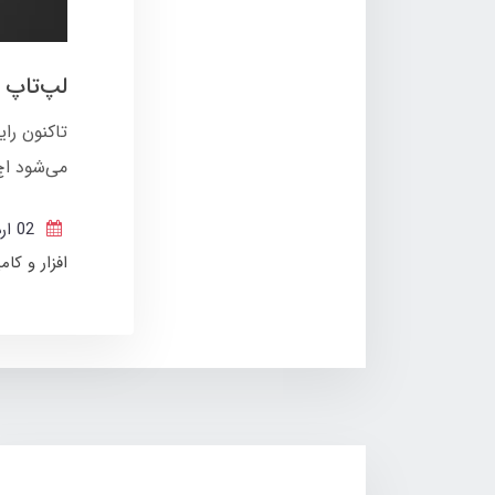
لپ‌تاپ تاشو 17 اینچی HP
تاکنون رای
می‌شود اچ‌پی (HP) نیز در حال توسعه رایانه
02 ارديبهشت 1401
افزار و کام