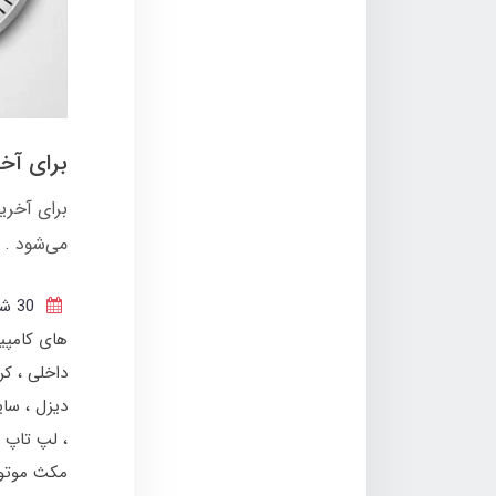
برای آخ
می‌شود .
30 شهریور 1401
های کامپی
داخلی
کر
دیزل
سای
لپ تاپ 
مکث موتو