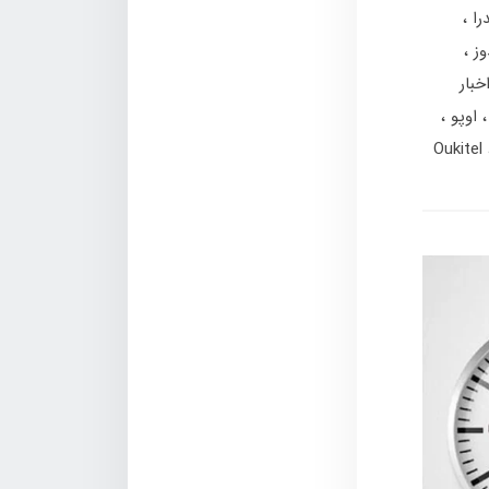
را
وز
خبار
اوپو
Oukitel