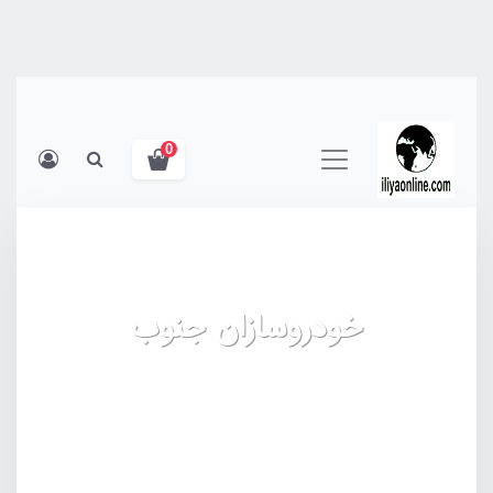
0
خودروسازان جنوب
شرکت OneAutoGroup خودروسازان جنوب فعالیت
خود را از سال 1990 میلادی شروع نمود که حاصل دو
دهه تلاش شبانه روزی مدیران و پرسنل این شرکت ،
کانسپت سازی ( طراحی ، محاسبه و اجراء )