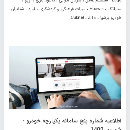
Edge
سیستم عامل
سریال ایرانی
دانلود بازی
اوپو
مدیاتک
Huawei
میراث فرهنگی و گردشگری
فورد
شتابران
خودرو پرشیا
ZTE
Oukitel
اطلاعیه شماره پنج سامانه یکپارچه خودرو -
شهریور 1402