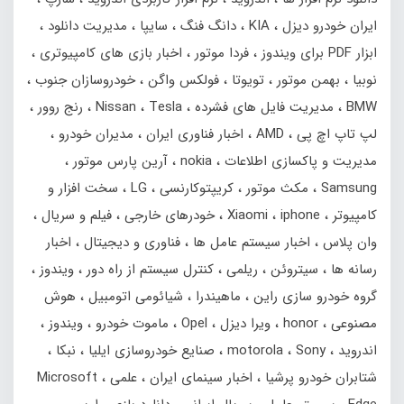
ایران خودرو دیزل
KIA
دانگ فنگ
سایپا
مدیریت دانلود
ابزار PDF برای ویندوز
فردا موتور
اخبار بازی های کامپیوتری
نوبیا
بهمن‌ موتور
تویوتا
فولکس واگن
خودروسازان جنوب
BMW
مدیریت فایل های فشرده
Tesla
Nissan
رنج‌ روور
لپ تاپ اچ پی
AMD
اخبار فناوری ایران
مدیران خودرو
مدیریت و پاکسازی اطلاعات
nokia
آرین پارس موتور
Samsung
مکث موتور
کریپتوکارنسی
LG
سخت افزار و
کامپیوتر
iphone
Xiaomi
خودرهای خارجی
فیلم و سریال
وان پلاس
اخبار سیستم عامل ها
فناوری و دیجیتال
اخبار
رسانه ها
سیتروئن
ریلمی
کنترل سیستم از راه دور
ویندوز
گروه خودرو سازی راین
ماهیندرا
شیائومی اتومبیل
هوش
مصنوعی
honor
ویرا دیزل
Opel
ماموت خودرو
ویندوز
اندروید
Sony
motorola
صنایع خودروسازی ایلیا
نبکا
شتابران خودرو پرشیا
اخبار سینمای ایران
علمی
Microsoft