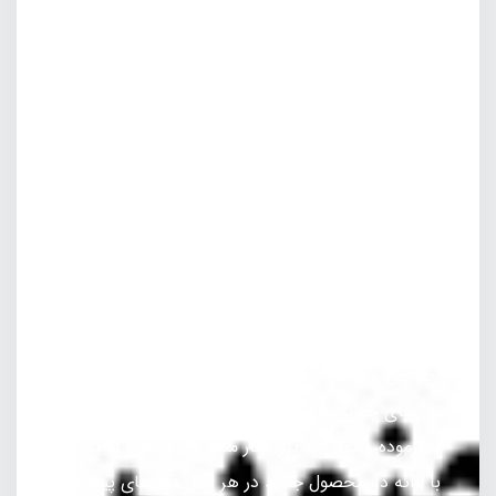
خودروهایی بوده است که هرکدام در صنعت
خودروسازی در سطح کشور و بین الملل افتخارآفرین و
تحسین برانگیز بوده و می باشد که ساخت زیباترین و
گرانترین خودرو جهان در سال golden one 2007،‌
ساخت نخستین لیموزینVIP پنج ستاره ایرانی (امپراتور
) ، ساخت نخستین مایکرو خودرو الکتریکی جهان (
مینور ) ، حضور با افتخار در نمایشگاههای داخلی و بین
المللی همکاری با برترین و معتبرترین خودروسازان جهان
مؤید این ادعاست . خودروسازان جنوب همچنان با
تلاشی بی وقفه در راستای به روز رسانی تکنولوژی
طراحی و تولید از هیچ کوششی دریغ ننموده و با رصد
بازارهای جهانی و تکیه بر نیروهای متخصص ، متعهد و
کارآزموده و توکل به پروردگار متعال در حرکتی رو به جلو
با ارائه دو محصول جدید در هر سال قله های پیشرفت