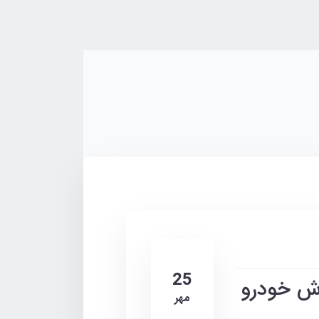
25
وش خودرو
مهر