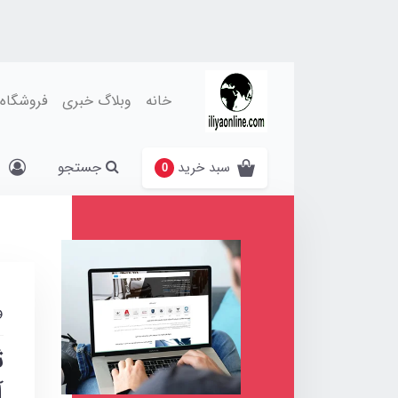
خانه
وبلاگ خبری
فروشگاه
جستجو
سبد خرید
0
و
ث
آ