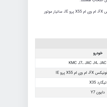
ل انتخاب هستند.
شرکت کرمان موتور با محصولات KMC J7، JAC J4، JAC S5، JAC S3، مدیران خودرو با آریزو 6 پرو اکسلنت، فونیکس FX، ام وی ام X55 پرو IE، سانیار موتور
خودرو
KMC J7، JAC J4، JAC
تیگارد X35
دایون Y7