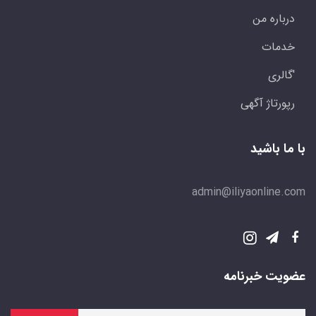
درباره من
خدمات
'گالری
رپورتاژ آگهی
با ما باشید
admin@iliyaonline.com
عضویت خبرنامه