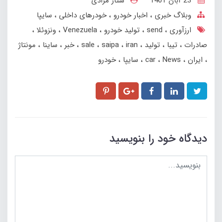
23 آبان 1401
ستار مرادی
وبلاگ خبری
اخبار خودرو
خودرهای داخلی
سایپا
ارزآوری
send
تولید خودرو
Venezuela
ونزوئلا
صادرات
تیبا
تولید
iran
saipa
sale
خبر
ساینا
مونتاژ
ایران
News
car
سایپا
خودرو
دیدگاه خود را بنویسید