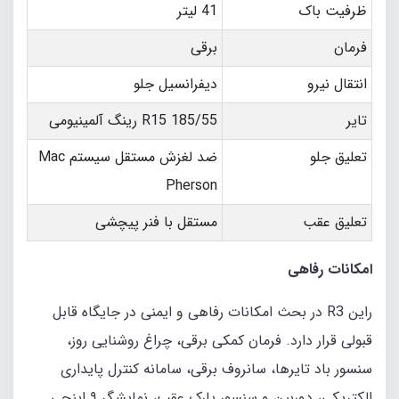
ظرفیت باک
41 لیتر
فرمان
برقی
انتقال نیرو
دیفرانسیل جلو
تایر
185/55 R15 رینگ آلمینیومی
تعلیق جلو
ضد لغزش مستقل سیستم Mac
Pherson
تعلیق عقب
مستقل با فنر پیچشی
امکانات رفاهی
راین R3 در بحث امکانات رفاهی و ایمنی در جایگاه قابل
قبولی قرار دارد. فرمان کمکی برقی، چراغ روشنایی روز،
سنسور باد تایرها، سانروف برقی، سامانه کنترل پایداری
الکتریکی، دوربین و سنسور پارک عقب، نمایشگر ۹ اینچی