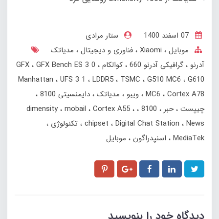
07 اسفند 1400
ستار مرادی
موبایل
Xiaomi
فناوری و دیجیتال
مدیاتک
آدرنو
گرافیکی آدرنو 660
کوالکام
GFX Bench ES 3 0
GFX
Manhattan
UFS 3 1
LDDR5
TSMC
G510 MC6
G610
Cortex A78
MC6
ویبو
مدیاتک
دایمنسیتی 8100
چیپست
حبر
8100
Cortex A55
mobail
dimensity
News
Digital Chat Station
chipset
تکنولوژی
MediaTek
اسنپدراگون
موبایل
دیدگاه خود را بنویسید