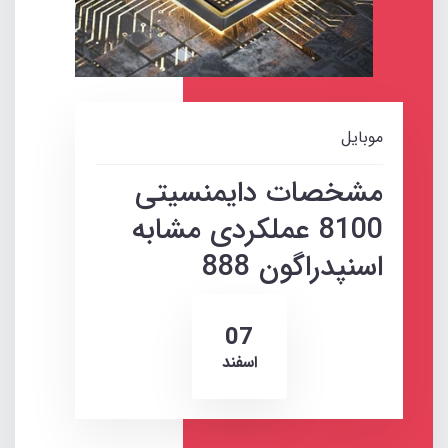
موبایل
مشخصات دایمنسیتی
8100 عملکردی مشابه
اسنپدراگون 888
07
اسفند