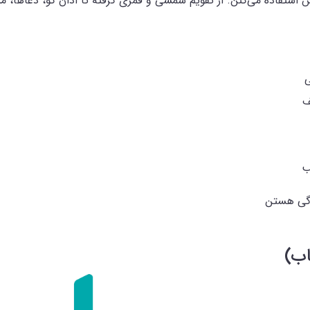
 استفاده می‌کنن. از تقویم شمسی و قمری گرفته تا اذان‌ گو، دعاها،
ی
ف
ب
دگی هستن