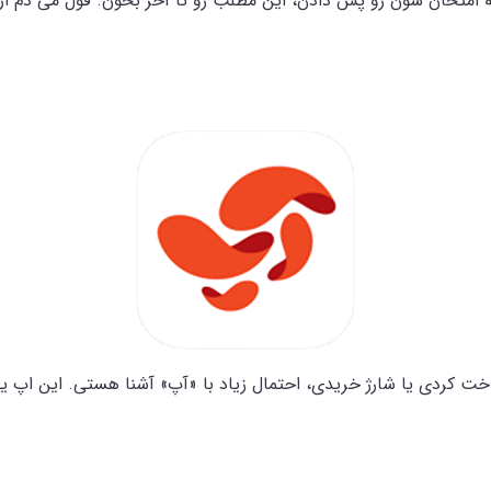
ه امتحان‌ شون رو پس دادن، این مطلب رو تا آخر بخون. قول می دم ا
داخت کردی یا شارژ خریدی، احتمال زیاد با «آپ» آشنا هستی. این اپ یک