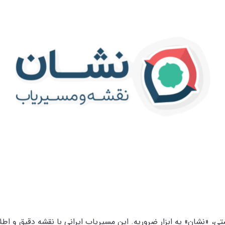
، «نشان» یه ابزار ضروریه. این مسیریاب ایرانی با نقشه دقیق و اطل