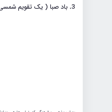
3. باد صبا ( یک تقویم شمسی همه چی تمام)