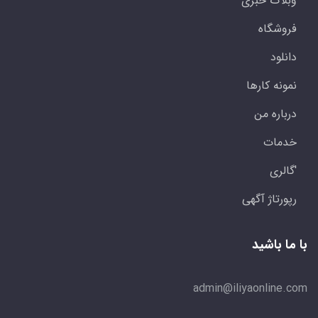
وبلاگ خبری
فروشگاه
دانلود
نمونه کارها
درباره من
خدمات
'گالری
رپورتاژ آگهی
با ما باشید
admin@iliyaonline.com