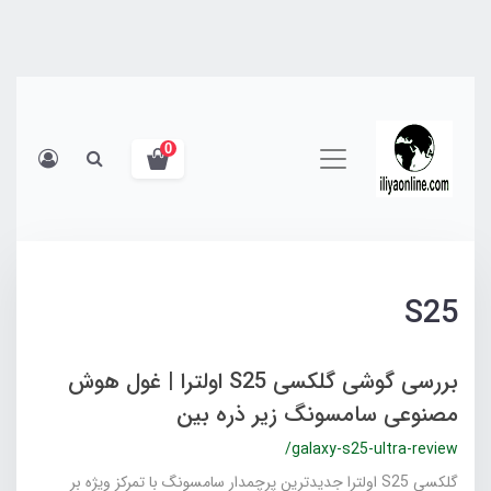
0
S25
بررسی گوشی گلکسی S25 اولترا | غول هوش
مصنوعی سامسونگ زیر ذره بین
/galaxy-s25-ultra-review
گلکسی S25 اولترا جدیدترین پرچمدار سامسونگ با تمرکز ویژه بر