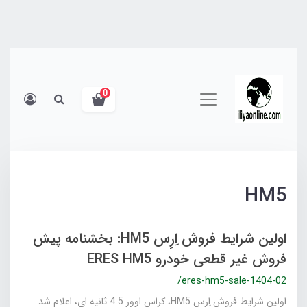
0
HM5
اولین شرایط فروش اِرِس HM5: بخشنامه پیش
فروش غیر قطعی خودرو ERES HM5
/eres-hm5-sale-1404-02
اولین شرایط فروش اِرِس HM5، کراس اوور 4.5 ثانیه ای، اعلام شد