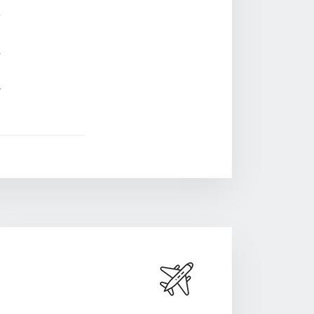
د
ح
س
ک