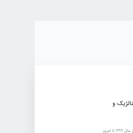
وستالژیک و
بازی Chicken Invaders یکی از خاطره‌ انگیز ترین آثار سبک تیراندازی فضاییه که از سال ۱۹۹۹ تا امروز