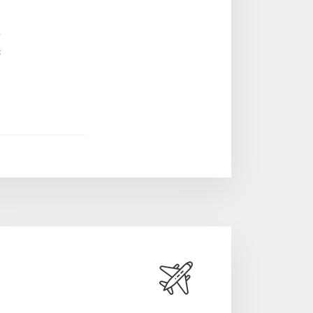
س
ف
ن