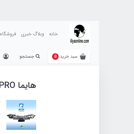
خانه
وبلاگ خبری
فروشگاه
جستجو
سبد خرید
0
هایما S5 PRO
آ
4
د