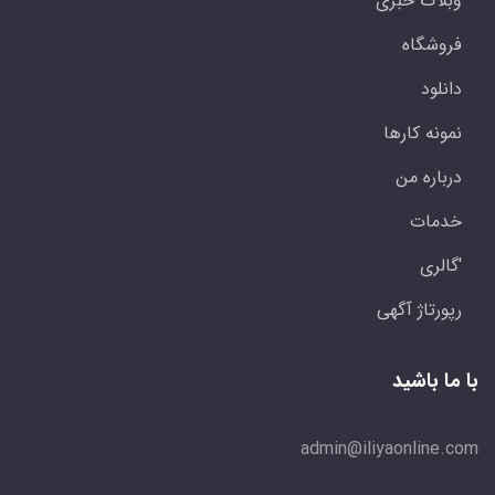
وبلاگ خبری
فروشگاه
دانلود
نمونه کارها
درباره من
خدمات
'گالری
رپورتاژ آگهی
با ما باشید
admin@iliyaonline.com