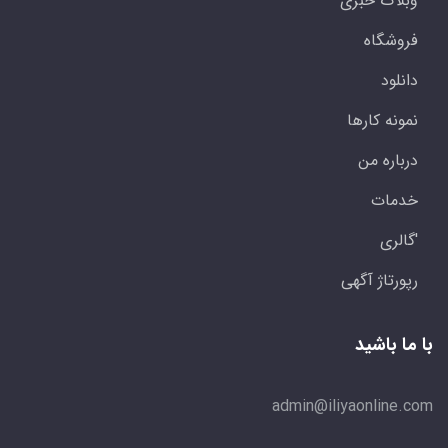
وبلاگ خبری
فروشگاه
دانلود
نمونه کارها
درباره من
خدمات
'گالری
رپورتاژ آگهی
با ما باشید
admin@iliyaonline.com