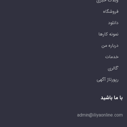
وبلاگ خبری
فروشگاه
دانلود
نمونه کارها
درباره من
خدمات
'گالری
رپورتاژ آگهی
با ما باشید
admin@iliyaonline.com