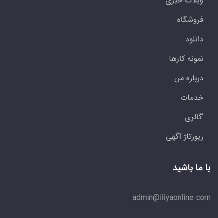
وبلاگ خبری
فروشگاه
دانلود
نمونه کارها
درباره من
خدمات
'گالری
رپورتاژ آگهی
با ما باشید
admin@iliyaonline.com