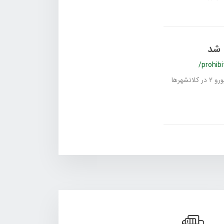
/prohibi
سخنگوی اتحادیه جایگاه داران سوخت از ممنوعیت توزیع بنزین معمولی و یورو ۲ در کلانشهرها