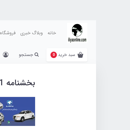
خانه
وبلاگ خبری
فروشگاه
جستجو
سبد خرید
0
بخشنامه 45441